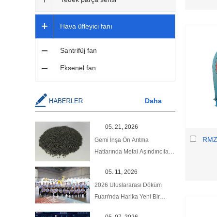
Hava üfleyici fanı
Santrifüj fan
Eksenel fan
Daha
05. 21, 2026
RMZ 
Gemi İnşa Ön Arıtma
Hatlarında Metal Aşındırıcıların
Uygulanması
05. 11, 2026
2026 Uluslararası Döküm
Fuarı'nda Harika Yeni Bir
Bölüme Devam Ediyoruz!