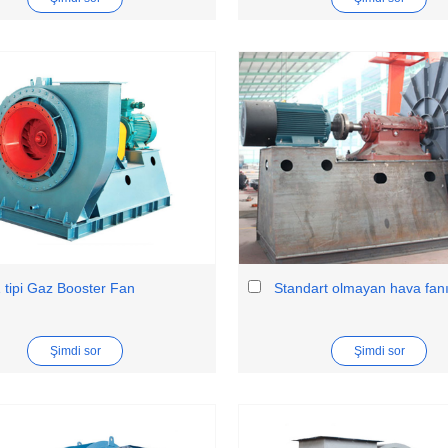
tipi Gaz Booster Fan
Standart olmayan hava fan
Şimdi sor
Şimdi sor