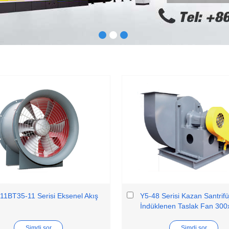
11BT35-11 Serisi Eksenel Akış
Y5-48 Serisi Kazan Santrifü
İndüklenen Taslak Fan 30
Şimdi sor
Şimdi sor