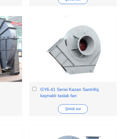
ı
GY6-41 Serisi Kazan Santrifüj
kaynaklı taslak fan
Şimdi sor