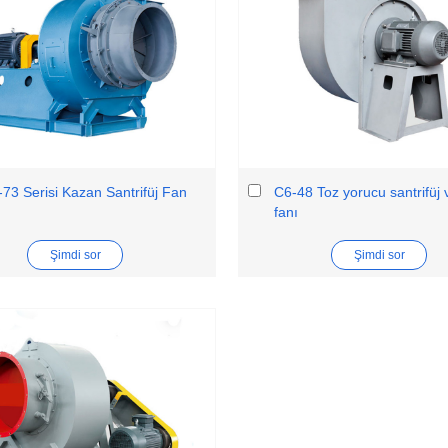
73 Serisi Kazan Santrifüj Fan
C6-48 Toz yorucu santrifüj v
fanı
Şimdi sor
Şimdi sor