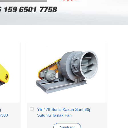
j
Y5-47II Serisi Kazan Santrifüj
0x300
Sütunlu Taslak Fan
Şimdi sor