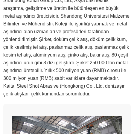
Shandong Kaitai Group Co., Ltd., Asya'daki teknik
araştırma, geliştirme ve üretim ile bütünleşen en büyük
metal aşındırıcı üreticisidir. Shandong Üniversitesi Malzeme
Bilimleri ve Mühendislik Koleji ile işbirliği yapmak ve metal
aşındırıcı alan uzmanları ve profesörleri tarafından
yönlendirilmiştir. Şirket, döküm çelik atış, döküm çelik kum,
çelik kesilmiş tel atış, paslanmaz çelik atış, paslanmaz çelik
kesim tel atış, alüminyum atış, çinko atış, bakır atış, 80 çeşit
aşındırıcı ürün gibi 8 dizi geliştirdi. Şirket 250.000 ton metal
aşındırıcı üretebilir. Yıllık 500 milyon yuan (RMB) cirosu ile
300 milyon yuan (RMB) sabit varlıklara dayanmaktadır.
Kaitai Steel Shot Abrasive (Hongkong) Co., Ltd. denizaşırı
çelik atışları, çelik kumundan sorumludur.