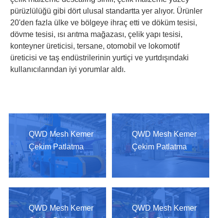
pürüzlülüğü gibi dört ulusal standartta yer alıyor. Ürünler
20'den fazla ülke ve bölgeye ihraç etti ve döküm tesisi,
dövme tesisi, ısı arıtma mağazası, çelik yapı tesisi,
konteyner üreticisi, tersane, otomobil ve lokomotif
üreticisi ve taş endüstrilerinin yurtiçi ve yurtdışındaki
kullanıcılarından iyi yorumlar aldı.
QWD Mesh Kemer
QWD Mesh Kemer
Çekim Patlatma
Çekim Patlatma
Makinesi
Makinesi
QWD Mesh Kemer
QWD Mesh Kemer