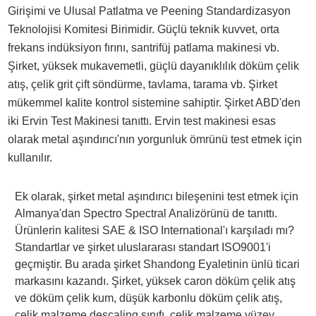
Girişimi ve Ulusal Patlatma ve Peening Standardizasyon
Teknolojisi Komitesi Birimidir. Güçlü teknik kuvvet, orta
frekans indüksiyon fırını, santrifüj patlama makinesi vb.
Şirket, yüksek mukavemetli, güçlü dayanıklılık döküm çelik
atış, çelik grit çift söndürme, tavlama, tarama vb. Şirket
mükemmel kalite kontrol sistemine sahiptir. Şirket ABD'den
iki Ervin Test Makinesi tanıttı. Ervin test makinesi esas
olarak metal aşındırıcı'nın yorgunluk ömrünü test etmek için
kullanılır.
Ek olarak, şirket metal aşındırıcı bileşenini test etmek için
Almanya'dan Spectro Spectral Analizörünü de tanıttı.
Ürünlerin kalitesi SAE & ISO International'ı karşıladı mı?
Standartlar ve şirket uluslararası standart ISO9001'i
geçmiştir. Bu arada şirket Shandong Eyaletinin ünlü ticari
markasını kazandı. Şirket, yüksek caron döküm çelik atış
ve döküm çelik kum, düşük karbonlu döküm çelik atış,
çelik malzeme descaling sınıfı, çelik malzeme yüzey